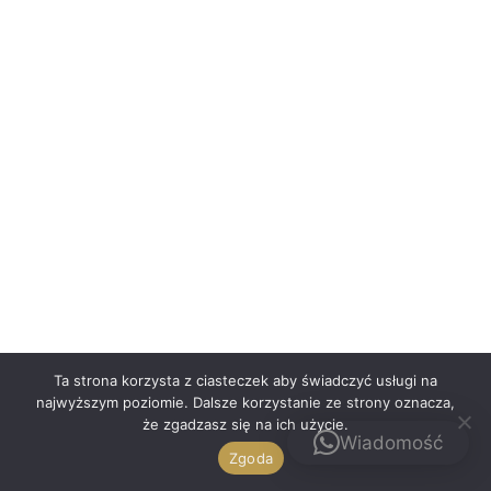
Polski
Ta strona korzysta z ciasteczek aby świadczyć usługi na
najwyższym poziomie. Dalsze korzystanie ze strony oznacza,
że zgadzasz się na ich użycie.
Kontakt
Wiadomość
Zgoda