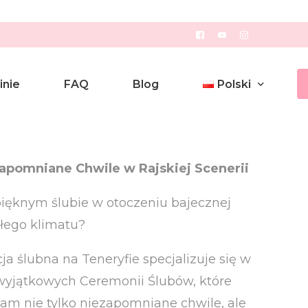
inie
FAQ
Blog
Polski
Polski
apomniane Chwile w Rajskiej Scenerii
English
pięknym ślubie w otoczeniu bajecznej
płego klimatu?
a ślubna na Teneryfie specjalizuje się w
 wyjątkowych Ceremonii Ślubów, które
m nie tylko niezapomniane chwile, ale