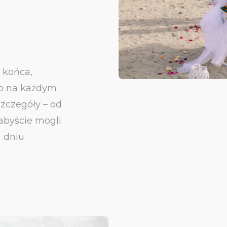
 końca,
wo na każdym
zczegóły – od
abyście mogli
 dniu.