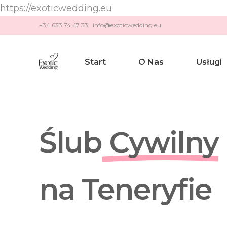
https://exoticwedding.eu
+34 633 74 47 33 info@exoticwedding.eu
Start
O Nas
Usługi
Ślub H
Ślub
Cywilny
Ślub Cy
Odnowi
Zaręcz
na Teneryfie
Romant
Rocznic