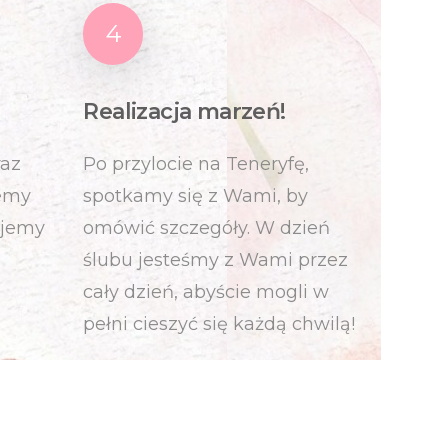
4
Realizacja marzeń!
raz
Po przylocie na Teneryfę,
zemy
spotkamy się z Wami, by
ujemy
omówić szczegóły. W dzień
ślubu jesteśmy z Wami przez
cały dzień, abyście mogli w
pełni cieszyć się każdą chwilą!