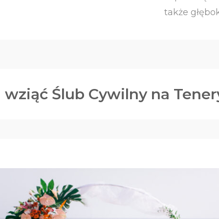
owe usługi
także głębo
wziąć Ślub Cywilny na Tener