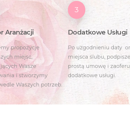
3
 Aranżacji
Dodatkowe Usługi
emy propozycje
Po uzgodnieniu daty o
szych miejsc,
miejsca ślubu, podpis
ających Wasze
prostą umowę i zaofer
wania i stworzymy
dodatkowe usługi.
 wedle Waszych potrzeb.