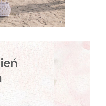
ień
h