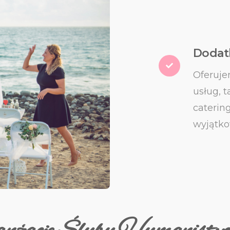
Dodat
Oferuje
usług, t
caterin
wyjątko