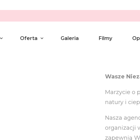
Oferta
Galeria
Filmy
Op
umanistyczny
Pakiety
Wasze Niez
wilny
Aranżacje
Marzycie o 
enie Przysięgi Małżeńskiej
natury i cie
yny
Nasza agencj
yczny Wieczór we dwoje
organizacji
a Ślubu lub Związku
zapewnią Wa