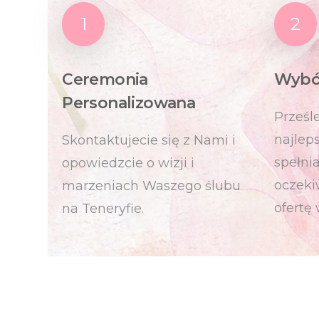
1
2
Ceremonia
Wybór
Personalizowana
Prześl
najlep
Skontaktujecie się z Nami i
spełni
opowiedzcie o wizji i
oczeki
marzeniach Waszego ślubu
ofertę
na Teneryfie.