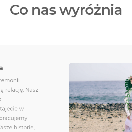
Co nas wyróżnia
a
remonii
ą relację. Nasz
b
tajecie w
pracujemy
sze historie,