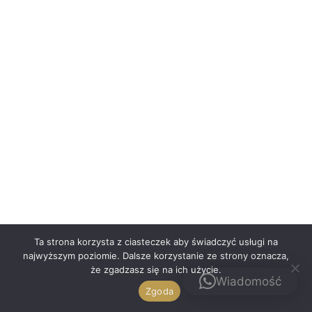
Polski
Ta strona korzysta z ciasteczek aby świadczyć usługi na
najwyższym poziomie. Dalsze korzystanie ze strony oznacza,
że zgadzasz się na ich użycie.
Kontakt
Wiadomość
Zgoda