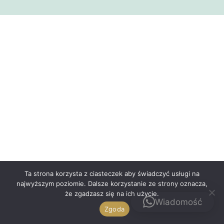
Polski
Ta strona korzysta z ciasteczek aby świadczyć usługi na
najwyższym poziomie. Dalsze korzystanie ze strony oznacza,
że zgadzasz się na ich użycie.
Kontakt
Wiadomość
Zgoda