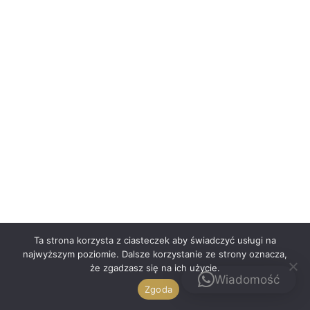
Polski
Ta strona korzysta z ciasteczek aby świadczyć usługi na
najwyższym poziomie. Dalsze korzystanie ze strony oznacza,
że zgadzasz się na ich użycie.
Kontakt
Wiadomość
Zgoda