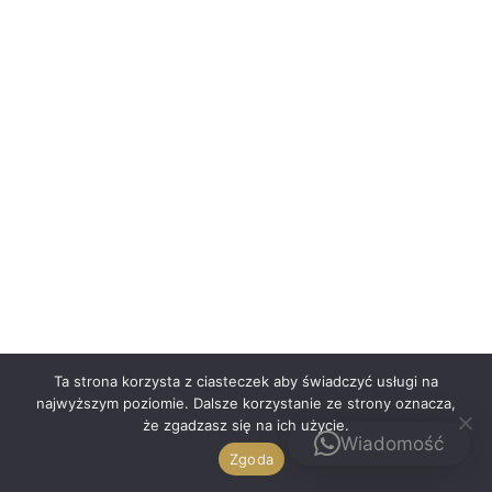
Polski
Ta strona korzysta z ciasteczek aby świadczyć usługi na
najwyższym poziomie. Dalsze korzystanie ze strony oznacza,
że zgadzasz się na ich użycie.
Kontakt
Wiadomość
Zgoda