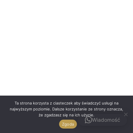
Polski
Ta strona korzysta z ciasteczek aby świadczyć usługi na
najwyższym poziomie. Dalsze korzystanie ze strony oznacza,
że zgadzasz się na ich użycie.
Kontakt
Wiadomość
Zgoda