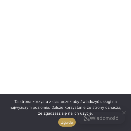
Polski
Ta strona korzysta z ciasteczek aby świadczyć usługi na
najwyższym poziomie. Dalsze korzystanie ze strony oznacza,
że zgadzasz się na ich użycie.
Kontakt
Wiadomość
Zgoda