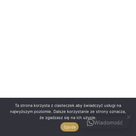
Polski
Ta strona korzysta z ciasteczek aby świadczyć usługi na
najwyższym poziomie. Dalsze korzystanie ze strony oznacza,
że zgadzasz się na ich użycie.
Kontakt
Wiadomość
Zgoda