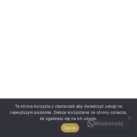
Polski
Ta strona korzysta z ciasteczek aby świadczyć usługi na
najwyższym poziomie. Dalsze korzystanie ze strony oznacza,
że zgadzasz się na ich użycie.
Kontakt
Wiadomość
Zgoda