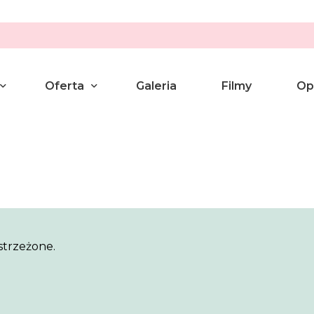
Oferta
Galeria
Filmy
Op
umanistyczny
Pakiety
wilny
Aranżacje
enie Przysięgi Małżeńskiej
yny
strzeżone.
yczny Wieczór we dwoje
a Ślubu lub Związku