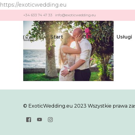
https://exoticwedding.eu
+34 633 74 47 33 info@exoticwedding.eu
Start
O Nas
Usługi
Ślub H
Ślub Cy
Odnowi
Zaręcz
© ExoticWedding.eu 2023 Wszystkie prawa za
Romant
Rocznic