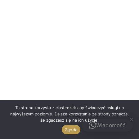
Polski
Ta strona korzysta z ciasteczek aby świadczyć usługi na
najwyższym poziomie. Dalsze korzystanie ze strony oznacza,
że zgadzasz się na ich użycie.
Kontakt
Wiadomość
Zgoda