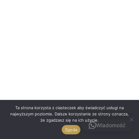
Polski
Ta strona korzysta z ciasteczek aby świadczyć usługi na
najwyższym poziomie. Dalsze korzystanie ze strony oznacza,
że zgadzasz się na ich użycie.
Kontakt
Wiadomość
Zgoda