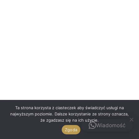
Polski
Ta strona korzysta z ciasteczek aby świadczyć usługi na
najwyższym poziomie. Dalsze korzystanie ze strony oznacza,
że zgadzasz się na ich użycie.
Kontakt
Wiadomość
Zgoda