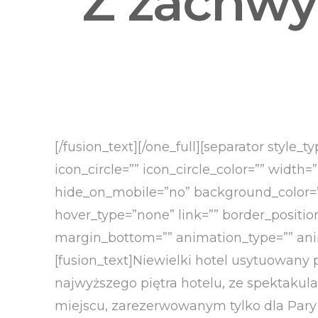
Z zachwy
Dodatk
[/fusion_text][/one_full][separator styl
icon_circle=”” icon_circle_color=”” width=
hide_on_mobile=”no” background_color=”
hover_type=”none” link=”” border_positio
margin_bottom=”” animation_type=”” anima
[fusion_text]Niewielki hotel usytuowany 
najwyższego piętra hotelu, ze spektaku
miejscu, zarezerwowanym tylko dla Pary 