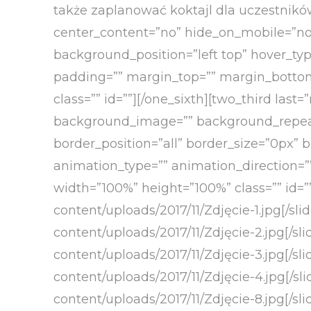
także zaplanować koktajl dla uczestników 
center_content=”no” hide_on_mobile=”n
background_position=”left top” hover_type
padding=”” margin_top=”” margin_bottom=
class=”” id=””][/one_sixth][two_third la
background_image=”” background_repeat=
border_position=”all” border_size=”0px” 
animation_type=”” animation_direction=””
width=”100%” height=”100%” class=”” id=””
content/uploads/2017/11/Zdjęcie-1.jpg[/sli
content/uploads/2017/11/Zdjęcie-2.jpg[/sli
content/uploads/2017/11/Zdjęcie-3.jpg[/sli
content/uploads/2017/11/Zdjęcie-4.jpg[/sli
content/uploads/2017/11/Zdjęcie-8.jpg[/sli