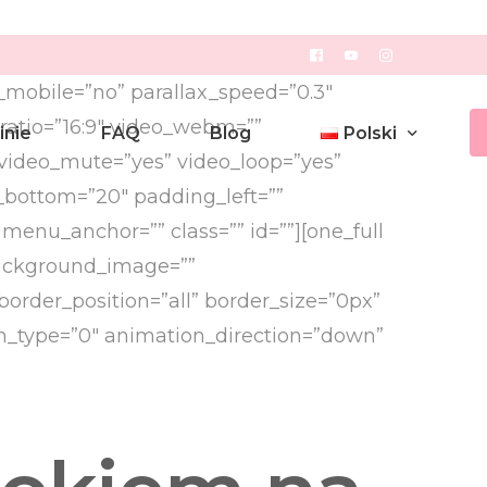
mobile=”no” parallax_speed=”0.3″
ratio=”16:9″ video_webm=””
inie
FAQ
Blog
Polski
 video_mute=”yes” video_loop=”yes”
g_bottom=”20″ padding_left=””
enu_anchor=”” class=”” id=””][one_full
Polski
background_image=””
English
order_position=”all” border_size=”0px”
on_type=”0″ animation_direction=”down”