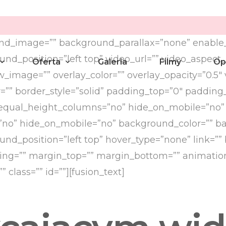
und_image=”” background_parallax=”none” enable_
d_position=”left top” video_url=”” video_aspect_
Oferta
Galeria
Filmy
Op
_image=”” overlay_color=”” overlay_opacity=”0.5″
r=”” border_style=”solid” padding_top=”0″ paddin
equal_height_columns=”no” hide_on_mobile=”no” m
umanistyczny
Pakiety
t=”no” hide_on_mobile=”no” background_color=”” 
wilny
Aranżacje
d_position=”left top” hover_type=”none” link=”” b
enie Przysięgi Małżeńskiej
dding=”” margin_top=”” margin_bottom=”” animati
 class=”” id=””][fusion_text]
yny
yczny Wieczór we dwoje
a Ślubu lub Związku