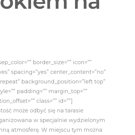
dokiem na
ep_color=”” border_size=”” icon=””
=”yes” spacing=”yes” center_content=”no”
peat” background_position=”left top”
tyle=”” padding=”” margin_top=””
n_offset=”” class=”” id=””]
stość może odbyć się na tarasie
organizowana w specjalnie wydzielonym
tymną atmosferę. W miejscu tym można