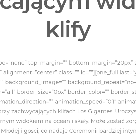
cającym wi
owe usługi
klify
e_type=”none” top_margin=”” bottom_margin=”20px” s
”” alignment=”center” class=”” id=””][one_full last
” background_image=”” background_repeat=”no-re
n=”all” border_size=”0px” border_color=”” border_s
tion_direction=”” animation_speed=”0.1″ animatio
przy zachwycających klifach Los Gigantes. Uroczy
larnym widokiem na ocean i skały. Może zostać z
Młodej i gości, co nadaje Ceremonii bardziej in