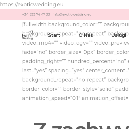
https://exoticwedding.eu
+34 633 74 47 33 info@exoticwedding.eu
[fullwidth background_color=”” backgro
background_repeat=”no-repeat” backgroun
Start
O Nas
Usługi
video_mp4=”” video_ogv=”” video_preview
fade=”no” border_size=”0px” border_colo
padding_right=”” hundred_percent=”no” 
Ślub H
last=”yes” spacing=”yes” center_conten
Ślub Cy
background_repeat=”no-repeat” backgroun
Odnowi
border_color=”” border_style=”solid” pa
animation_speed=”0.1″ animation_offset=””
Zaręcz
Romant
Rocznic