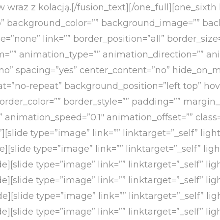
wraz z kolacją.[/fusion_text][/one_full][one_sixth
o” background_color=”” background_image=”” bac
=”none” link=”” border_position=”all” border_size
”” animation_type=”” animation_direction=”” ani
st=”no” spacing=”yes” center_content=”no” hide_on
”no-repeat” background_position=”left top” hove
border_color=”” border_style=”” padding=”” margi
 animation_speed=”0.1″ animation_offset=”” class=”
][slide type=”image” link=”” linktarget=”_self” lig
de][slide type=”image” link=”” linktarget=”_self” l
de][slide type=”image” link=”” linktarget=”_self” l
de][slide type=”image” link=”” linktarget=”_self” l
de][slide type=”image” link=”” linktarget=”_self” l
de][slide type=”image” link=”” linktarget=”_self” l