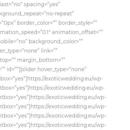
 last=”no” spacing=”yes”
kground_repeat=”no-repeat”
=”0px” border_color=”” border_style=””
mation_speed=”0.1″ animation_offset=””
_mobile=”no” background_color=””
r_type=”none” link=””
n_top=”” margin_bottom=””
” id=””][slider hover_type=”none”
htbox=”yes”]https://exoticwedding.eu/wp-
ightbox=”yes”]https://exoticwedding.eu/wp-
ightbox=”yes”]https://exoticwedding.eu/wp-
ightbox=”yes”]https://exoticwedding.eu/wp-
ightbox=”yes”]https://exoticwedding.eu/wp-
ightbox=”yes”]https://exoticwedding.eu/wp-