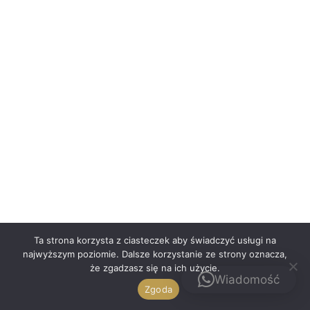
Polski
Ta strona korzysta z ciasteczek aby świadczyć usługi na
najwyższym poziomie. Dalsze korzystanie ze strony oznacza,
że zgadzasz się na ich użycie.
Kontakt
Wiadomość
Zgoda