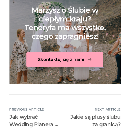
Marzysz o Ślubie w
ciepłym kraju?
Teneryfa ma wszystko,
czego zapragniesz!
Skontaktuj się z nami
PREVIOUS ARTICLE
NEXT ARTICLE
Jak wybrać
Jakie są plusy ślubu
Wedding Planera za
za granicą?