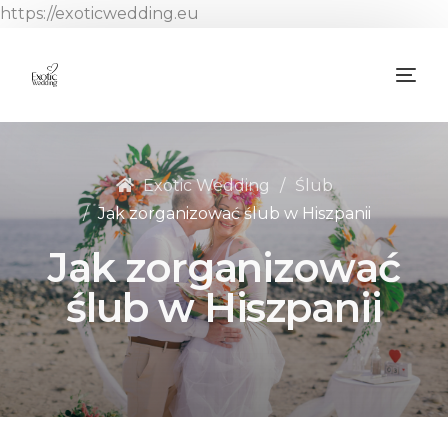
https://exoticwedding.eu
Exotic Wedding
Ślub
Jak zorganizować ślub w Hiszpanii
J
a
k
z
o
r
g
a
n
i
z
o
w
a
ć
ś
l
u
b
w
H
i
s
z
p
a
n
i
i