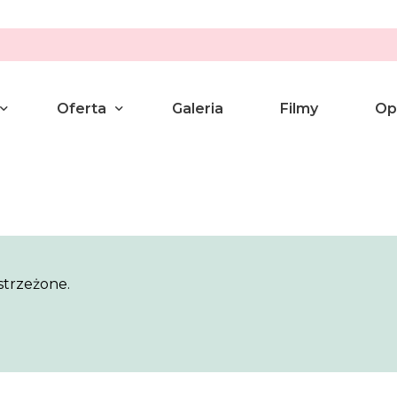
Oferta
Galeria
Filmy
Op
umanistyczny
Pakiety
wilny
Aranżacje
enie Przysięgi Małżeńskiej
strzeżone.
yny
yczny Wieczór we dwoje
a Ślubu lub Związku