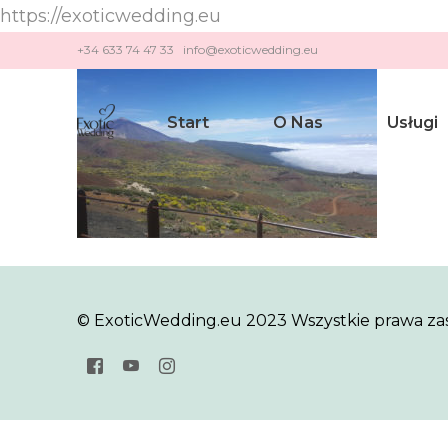
https://exoticwedding.eu
+34 633 74 47 33 info@exoticwedding.eu
Start
O Nas
Usługi
Ślub H
Ślub Cy
Odnowi
© ExoticWedding.eu 2023 Wszystkie prawa za
Zaręcz
Romant
Rocznic